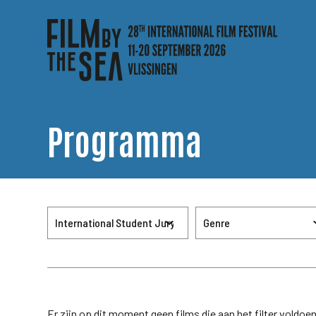
Programma
Er zijn op dit moment geen films die aan het filter voldoe