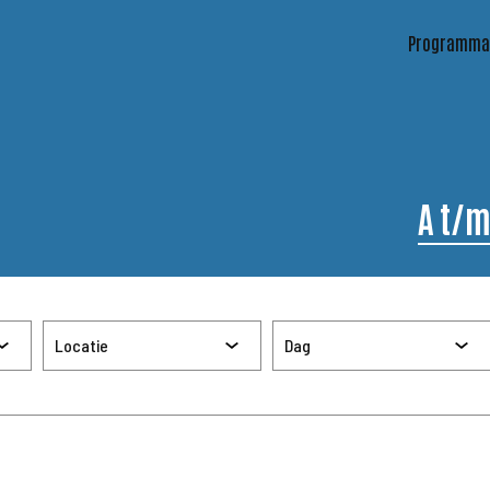
Programma
A t/m
n