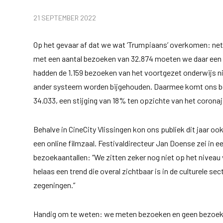
21 SEPTEMBER 2022
Op het gevaar af dat we wat ‘Trumpiaans’ overkomen: ne
met een aantal bezoeken van 32.874 moeten we daar een k
hadden de 1.159 bezoeken van het voortgezet onderwijs 
ander systeem worden bijgehouden. Daarmee komt ons b
34.033, een stijging van 18% ten opzichte van het coronaj
Behalve in CineCity Vlissingen kon ons publiek dit jaar ook 
een online filmzaal. Festivaldirecteur Jan Doense zei in 
bezoekaantallen: “We zitten zeker nog niet op het niveau
helaas een trend die overal zichtbaar is in de culturele sec
zegeningen.”
Handig om te weten: we meten bezoeken en geen bezoek