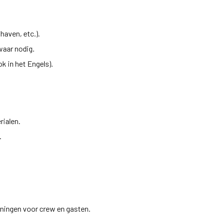
thaven, etc.).
 waar nodig.
k in het Engels).
rialen.
.
eningen voor crew en gasten.