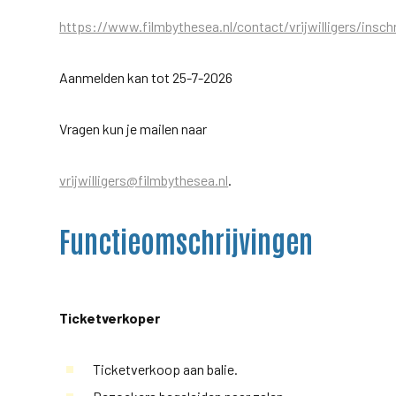
https://www.filmbythesea.nl/contact/vrijwilligers/inschr
Aanmelden kan tot 25-7-2026
Vragen kun je mailen naar
vrijwilligers@filmbythesea.nl
.
Functieomschrijvingen
Ticketverkoper
Ticketverkoop aan balie.