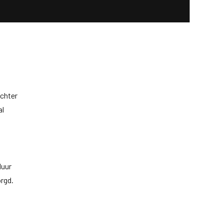
achter
al
duur
orgd.