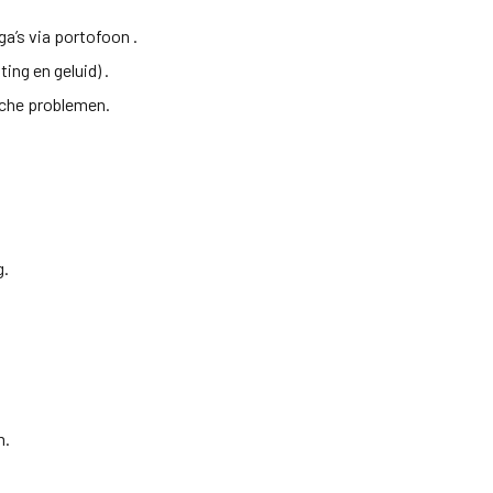
a’s via portofoon .
ing en geluid) .
sche problemen.
g.
m.