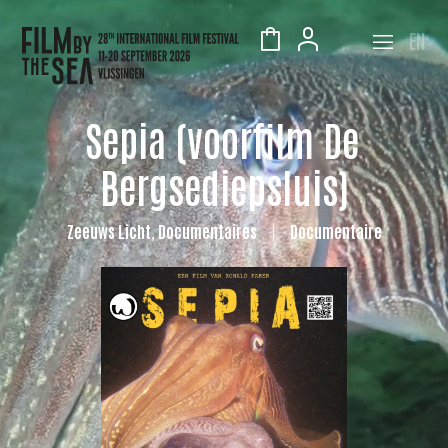
EN
Sepia (voorfilm De
Bergsediepsluis)
Zeeuws Licht, Documentaires
Documentaire