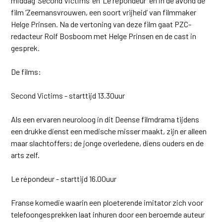
middag ‘Second Victims’ en ‘Le répondeur’ en in de avond de
film ‘Zeemansvrouwen, een soort vrijheid’ van filmmaker
Helge Prinsen. Na de vertoning van deze film gaat PZC-
redacteur Rolf Bosboom met Helge Prinsen en de cast in
gesprek.
De films:
Second Victims - starttijd 13.30uur
Als een ervaren neuroloog in dit Deense filmdrama tijdens
een drukke dienst een medische misser maakt, zijn er alleen
maar slachtoffers; de jonge overledene, diens ouders en de
arts zelf.
Le répondeur - starttijd 16.00uur
Franse komedie waarin een ploeterende imitator zich voor
telefoongesprekken laat inhuren door een beroemde auteur