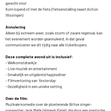
gerecht mist
Kom lopend of met de fiets (fietsenstalling naast Action
Vlissingen)
Annulering
Alleen bij extreem weer, zoals storm of zware regenval, kan
het evenement worden geannuleerd. In dat geval
communiceren we dit tijdig naar alle ticketkopers
Deze complete avond uit is inclusief:
- Welkomstdrankje
- Live muziek en entertainment
- Smakelijk en uitgebreid hapjesdiner
- Filmvertoning van
Yesterday
- Gezelligheid in een unieke setting
Over de film:
Muzikale komedie over de ploeterende Britse singer-
songwriter Jack Malik (Himesh Patel), die door een magische