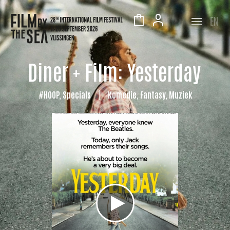
EN
Diner + Film: Yesterday
#HOOP, Specials
Komedie, Fantasy, Muziek