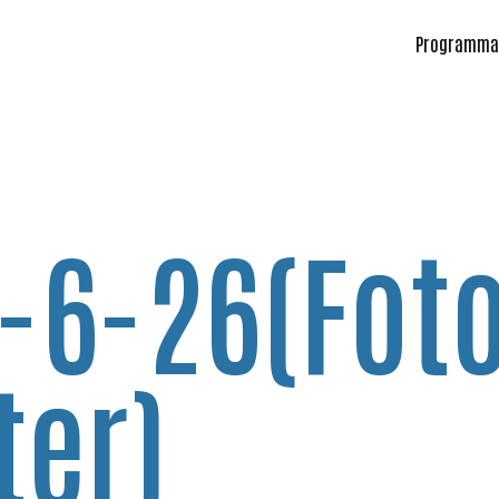
Programma
6-26(Foto
ter)