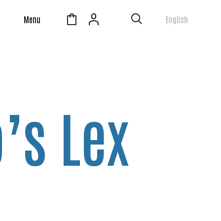
Menu
English
’s Lex