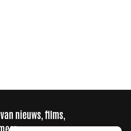
 van nieuws, films,
 meer