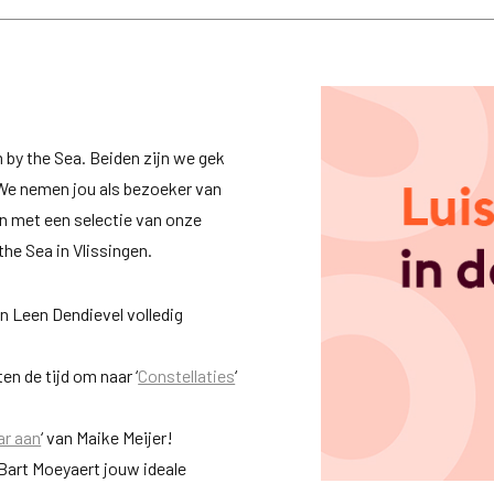
m by the Sea. Beiden zijn we gek
l. We nemen jou als bezoeker van
en met een selectie van onze
the Sea in Vlissingen.
an Leen Dendievel volledig
en de tijd om naar ‘
Constellaties
‘
ar aan
‘ van Maike Meijer!
 Bart Moeyaert jouw ideale