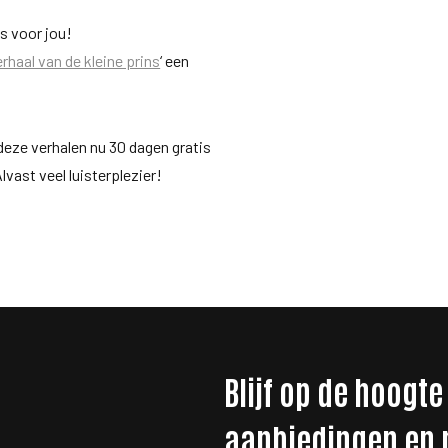
ets voor jou!
rhaal van de kleine prins
‘ een
 deze verhalen nu 30 dagen gratis
lvast veel luisterplezier!
Blijf op de hoogte
aanbiedingen en