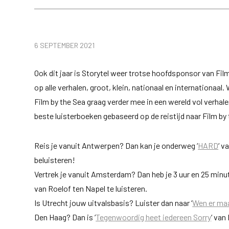
6 SEPTEMBER 2021
Ook dit jaar is Storytel weer trotse hoofdsponsor van Fil
op alle verhalen, groot, klein, nationaal en internationaa
Film by the Sea graag verder mee in een wereld vol verhal
beste luisterboeken gebaseerd op de reistijd naar Film by 
Reis je vanuit Antwerpen? Dan kan je onderweg ‘
HARD
‘ v
beluisteren!
Vertrek je vanuit Amsterdam? Dan heb je 3 uur en 25 minut
van Roelof ten Napel te luisteren.
Is Utrecht jouw uitvalsbasis? Luister dan naar ‘
Wen er ma
Den Haag? Dan is ‘
Tegenwoordig heet iedereen Sorry
‘ van