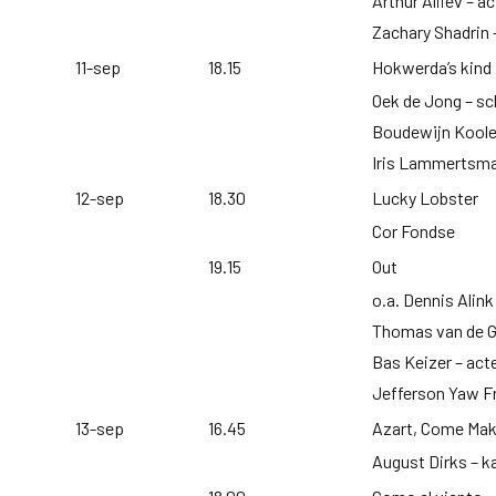
Arthur Aliiev – a
Zachary Shadrin 
11-sep
18.15
Hokwerda’s kind
Oek de Jong – sc
Boudewijn Koole –
Iris Lammertsma
12-sep
18.30
Lucky Lobster
Cor Fondse
19.15
Out
o.a. Dennis Alink
Thomas van de G
Bas Keizer – acte
Jefferson Yaw F
13-sep
16.45
Azart, Come Mak
August Dirks – k