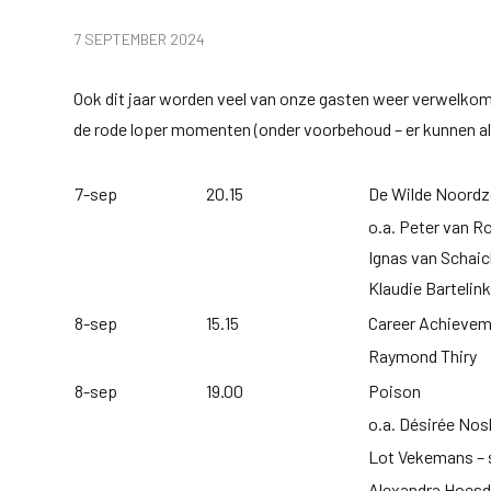
7 SEPTEMBER 2024
Ook dit jaar worden veel van onze gasten weer verwelkom
de rode loper momenten (onder voorbehoud – er kunnen alt
7-sep
20.15
De Wilde Noord
o.a. Peter van R
Ignas van Schaic
Klaudie Bartelin
8-sep
15.15
Career Achieve
Raymond Thiry
8-sep
19.00
Poison
o.a. Désirée Nos
Lot Vekemans – s
Alexandra Hoesd