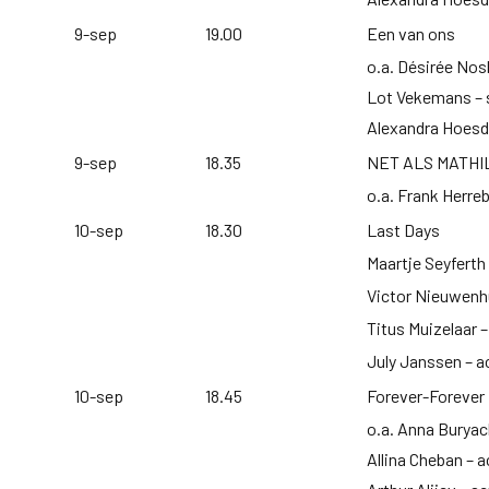
9-sep
19.00
Een van ons
o.a. Désirée Nos
Lot Vekemans – s
Alexandra Hoesd
9-sep
18.35
NET ALS MATHI
o.a. Frank Herre
10-sep
18.30
Last Days
Maartje Seyferth
Victor Nieuwenhu
Titus Muizelaar –
July Janssen – a
10-sep
18.45
Forever-Forever
o.a. Anna Buryac
Allina Cheban – a