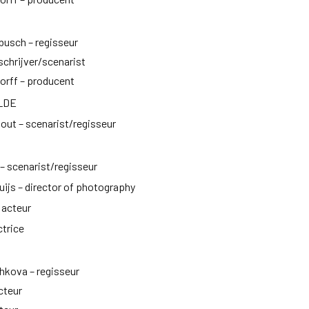
busch – regisseur
chrijver/scenarist
orff – producent
LDE
bout – scenarist/regisseur
 – scenarist/regisseur
ijs – director of photography
 acteur
ctrice
hkova – regisseur
cteur