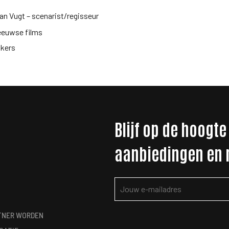
van Vugt – scenarist/regisseur
Zeeuwse films
akers
Blijf op de hoogte
aanbiedingen en
TNER WORDEN