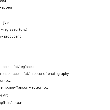
cteur
– acteur
hrijver
 regisseur (o.v.)
 – producent
 – scenarist/regisseur
ronde – scenarist/director of photography
ur (o.v.)
rempong-Manson – acteur (o.v.)
e Art
apitein/acteur