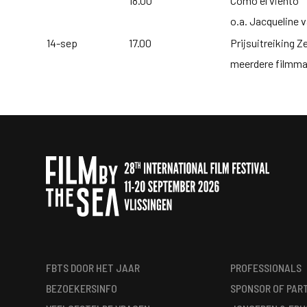
18.00
Como el viento
o.a. Jacqueline 
14-sep
17.00
Prijsuitreiking 
meerdere filmm
FBTS DOOR HET JAAR
PROFESSIONALS
BEZOEKERSINFO
SPONSOR OF PAR