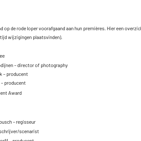
d op de rode loper voorafgaand aan hun premières. Hier een overzic
ijd wijzigingen plaatsvinden).
zee
odijnen – director of photography
k – producent
k – producent
ment Award
busch – regisseur
chrijver/scenarist
orff – producent