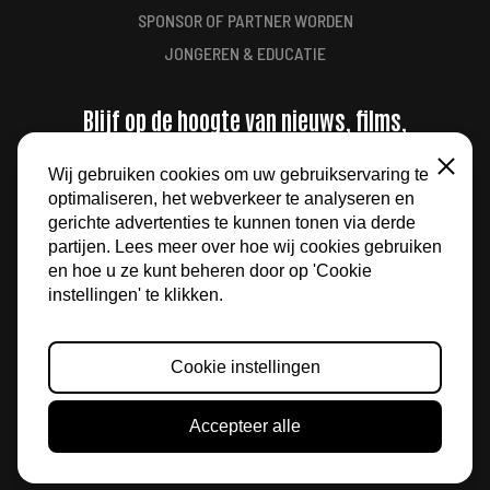
SPONSOR OF PARTNER WORDEN
JONGEREN & EDUCATIE
Blijf op de hoogte van nieuws, films,
aanbiedingen en meer
Wij gebruiken cookies om uw gebruikservaring te
Sluiten
optimaliseren, het webverkeer te analyseren en
AANMELDEN
gerichte advertenties te kunnen tonen via derde
partijen. Lees meer over hoe wij cookies gebruiken
en hoe u ze kunt beheren door op 'Cookie
instellingen' te klikken.
Cookie instellingen
© 2026 FILM BY THE SEA
Accepteer alle
ALGEMENE VOORWAARDEN
PRIVACY
WEBSITE DOOR
NEDBASE