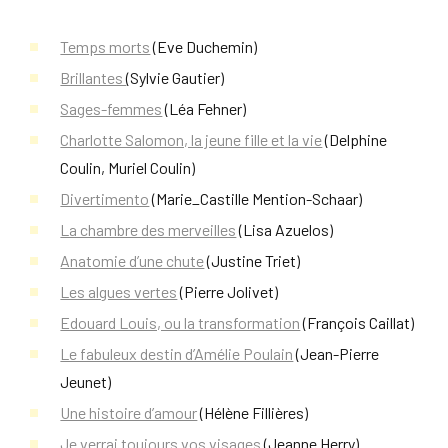
Temps morts
(Eve Duchemin)
Brillantes
(Sylvie Gautier)
Sages-femmes
(Léa Fehner)
Charlotte Salomon, la jeune fille et la vie
(Delphine
Coulin, Muriel Coulin)
Divertimento
(Marie_Castille Mention-Schaar)
La chambre des merveilles
(Lisa Azuelos)
Anatomie d’une chute
(Justine Triet)
Les algues vertes
(Pierre Jolivet)
Edouard Louis, ou la transformation
(François Caillat)
Le fabuleux destin d’Amélie Poulain
(Jean-Pierre
Jeunet)
Une histoire d’amour
(Hélène Fillières)
Je verrai toujours vos visages
(Jeanne Herry)