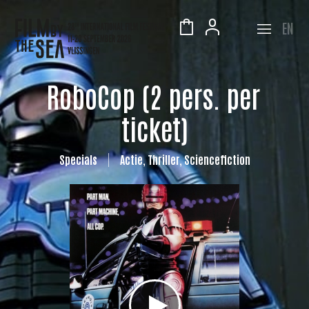
EN
RoboCop (2 pers. per
ticket)
Specials
Actie, Thriller, Sciencefiction