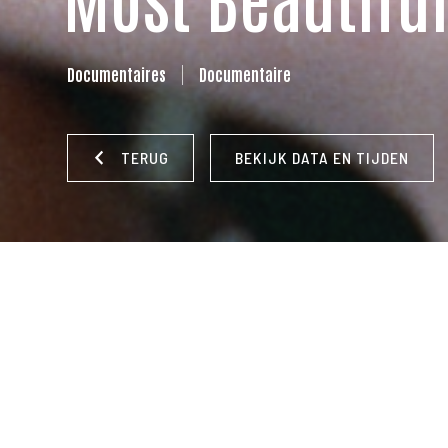
Documentaires
Documentaire
TERUG
BEKIJK DATA EN TIJDEN
REGISSEUR:
Kristian Petri
|
LAND:
Zweden
|
JAAR:
2021
|
Japans, Zweeds
|
ONDERTITELING:
Nederlands
|
DUUR:
94 
Luchino Visconti, Hajime Sawatari, Riyoko Ikeda