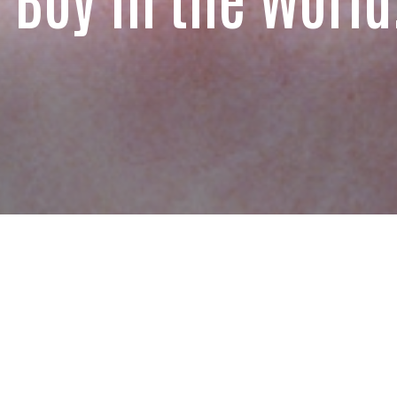
TAAL:
Engels, Frans, Italiaans,
min.
|
CAST:
Björn Andrésen,