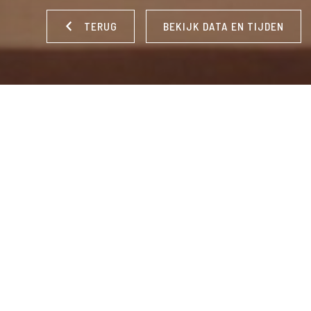
TERUG
BEKIJK DATA EN TIJDEN
REGISSEUR:
Hans Lukas Hansen
|
LAND:
Noorwegen, Nederl
Engels, Italiaans, Bosnisch
|
ONDERTITELING:
Nederlands
|
Borchardt, Janine Jansen
Vioolbouwer Gaspar Borchardt fietste als twintiger door 
Balkan en ontdekte daar de perfecte boom waarmee hij 
onschatbare waarde zou kunnen maken: een viool zo prest
Stradivarius. Kon hij het esdoornhout destijds niet meeneme