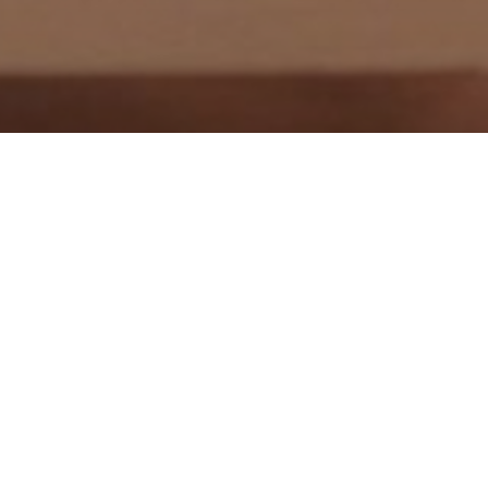
and
|
JAAR:
2020
|
TAAL:
DUUR:
83 min.
|
CAST:
Gaspar
de afgelegen bossen van de
een muziekinstrument van
igieus als een originele
n, jaren later reist hij terug,