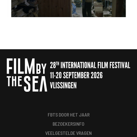
FBTS DOOR HET JAAR
BEZOEKERSINFO
VEELGESTELDE VRAGEN