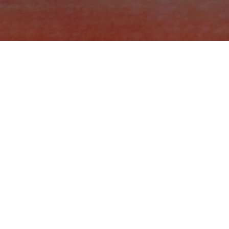
hrijver en regisseur
verhalenverteller pur sang.
de verhalen naar mij toe om me
een deel van mijn organisme.'
oe een verhaal vervolgens aan
lig en weerbarstig als de
ortste weg af tussen begin en
d en tussen verschillende
ngrijpende manieren
ver de ontwikkeling van