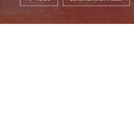
JAAR:
2022
|
DUUR:
120 min.
Op maandag 12 september geeft de Mexicaanse scenariosc
Guillermo Arriga een publieke masterclass. Arriaga is een 
Ooit zei hij hierover: 'Als ik geen verhalen vertel, komen 
bij de strot te grijpen en letterlijk te vermoorden. Het is 
Arriaga heeft daarnaast zo zijn eigen opvattingen over h
de kijker of lezer dient te worden gepresenteerd: even gril
werkelijkheid zelf. En dus leggen zijn verhalen nooit de k
eind, maar springen ze voortdurend heen en weer in de tij
personages, die elkaars levens gaandeweg op de meest i
beïnvloeden. Een prikkelende, inspirerende masterclass o
ideeën en de praktijk van het schrijven én regisseren.