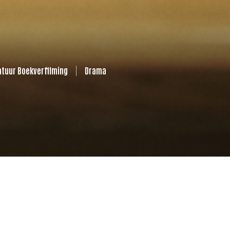
ratuur Boekverfilming
Drama
3
|
TAAL:
Duits, Arabisch,
astassja Kinski, Martina