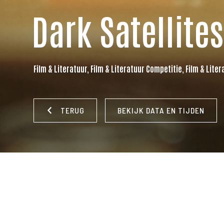
Dark Satellites
Film & Literatuur, Film & Literatuur Competitie, Film & Lite
TERUG
BEKIJK DATA EN TIJDEN
REGISSEUR:
Thomas Stuber
|
LAND:
Duitsland
|
JAAR:
202
Engels
|
ONDERTITELING:
Engels
|
DUUR:
120 min.
|
CAST:
N
Gedeck, Albrecht Schuch, Lilith Stangenberg