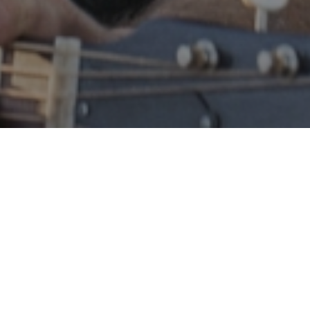
L:
Engels
|
ONDERTITELING:
per, Sam Elliott, Dave
geraakte countryster Jackson