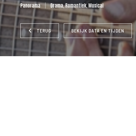
Panorama
Drama, Romantiek, Musical
TERUG
BEKIJK DATA EN TIJDEN
REGISSEUR:
Bradley Cooper
|
LAND:
VS
|
JAAR:
2023
|
TAA
Nederlands
|
DUUR:
136 min.
|
CAST:
Lady Gaga, Bradley Coo
Chappelle
Na een optreden belandt de beroemde maar aan lagerwal 