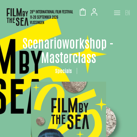
EN
Scenarioworkshop -
Masterclass
Specials