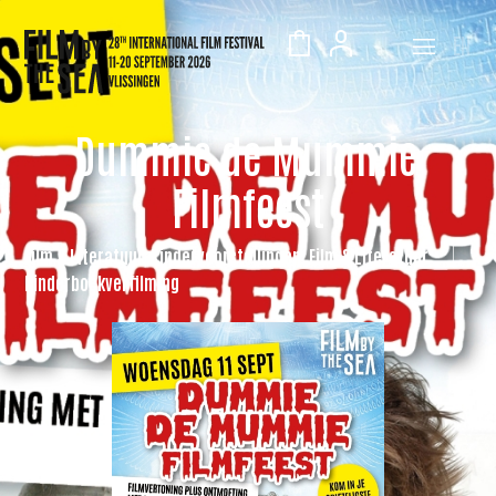
EN
Dummie de Mummie
Filmfeest
Film & Literatuur, Kindervoorstellingen, Film & Literatuur
Kinderboekverfilming