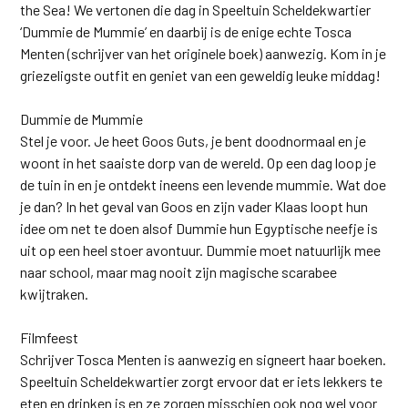
the Sea! We vertonen die dag in Speeltuin Scheldekwartier
‘Dummie de Mummie’ en daarbij is de enige echte Tosca
Menten (schrijver van het originele boek) aanwezig. Kom in je
griezeligste outfit en geniet van een geweldig leuke middag!
Dummie de Mummie
Stel je voor. Je heet Goos Guts, je bent doodnormaal en je
woont in het saaiste dorp van de wereld. Op een dag loop je
de tuin in en je ontdekt ineens een levende mummie. Wat doe
je dan? In het geval van Goos en zijn vader Klaas loopt hun
idee om net te doen alsof Dummie hun Egyptische neefje is
uit op een heel stoer avontuur. Dummie moet natuurlijk mee
naar school, maar mag nooit zijn magische scarabee
kwijtraken.
Filmfeest
Schrijver Tosca Menten is aanwezig en signeert haar boeken.
Speeltuin Scheldekwartier zorgt ervoor dat er iets lekkers te
eten en drinken is en ze zorgen misschien ook nog wel voor