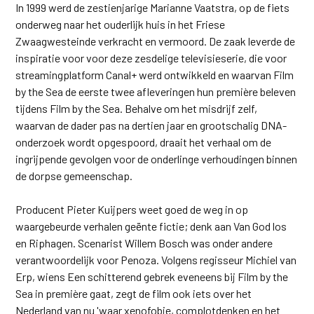
In 1999 werd de zestienjarige Marianne Vaatstra, op de fiets
onderweg naar het ouderlijk huis in het Friese
Zwaagwesteinde verkracht en vermoord. De zaak leverde de
inspiratie voor voor deze zesdelige televisieserie, die voor
streamingplatform Canal+ werd ontwikkeld en waarvan Film
by the Sea de eerste twee afleveringen hun première beleven
tijdens Film by the Sea. Behalve om het misdrijf zelf,
waarvan de dader pas na dertien jaar en grootschalig DNA-
onderzoek wordt opgespoord, draait het verhaal om de
ingrijpende gevolgen voor de onderlinge verhoudingen binnen
de dorpse gemeenschap.
Producent Pieter Kuijpers weet goed de weg in op
waargebeurde verhalen geënte fictie; denk aan Van God los
en Riphagen. Scenarist Willem Bosch was onder andere
verantwoordelijk voor Penoza. Volgens regisseur Michiel van
Erp, wiens Een schitterend gebrek eveneens bij Film by the
Sea in première gaat, zegt de film ook iets over het
Nederland van nu 'waar xenofobie, complotdenken en het