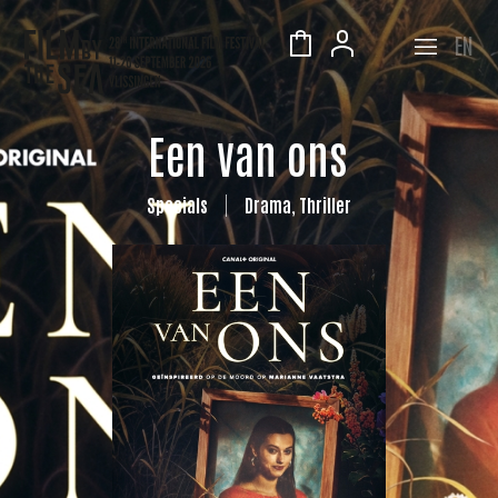
EN
Een van ons
Specials
Drama, Thriller