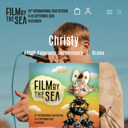
EN
Christy
#HOOP, Panorama, Jongerenjury
Drama