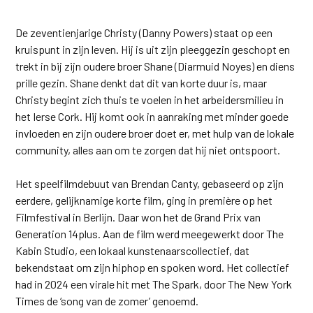
De zeventienjarige Christy (Danny Powers) staat op een
kruispunt in zijn leven. Hij is uit zijn pleeggezin geschopt en
trekt in bij zijn oudere broer Shane (Diarmuid Noyes) en diens
prille gezin. Shane denkt dat dit van korte duur is, maar
Christy begint zich thuis te voelen in het arbeidersmilieu in
het Ierse Cork. Hij komt ook in aanraking met minder goede
invloeden en zijn oudere broer doet er, met hulp van de lokale
community, alles aan om te zorgen dat hij niet ontspoort.
Het speelfilmdebuut van Brendan Canty, gebaseerd op zijn
eerdere, gelijknamige korte film, ging in première op het
Filmfestival in Berlijn. Daar won het de Grand Prix van
Generation 14plus. Aan de film werd meegewerkt door The
Kabin Studio, een lokaal kunstenaarscollectief, dat
bekendstaat om zijn hiphop en spoken word. Het collectief
had in 2024 een virale hit met The Spark, door The New York
Times de ‘song van de zomer’ genoemd.