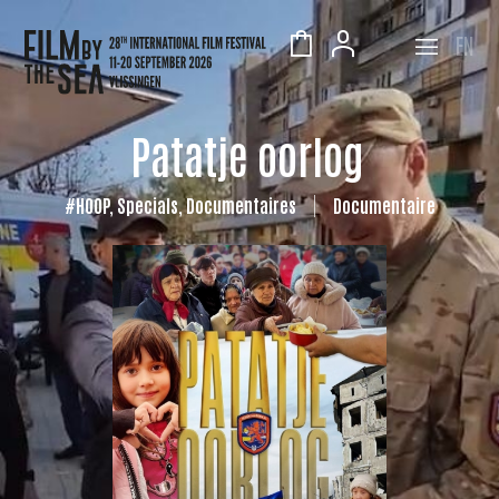
EN
Patatje oorlog
#HOOP, Specials, Documentaires
Documentaire