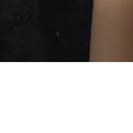
AAR:
2025
|
TAAL:
Mandarijn
|
Tsai, Nina Ye, Shi-Yuan Ma
r I-Ann en de vijfjarige I-