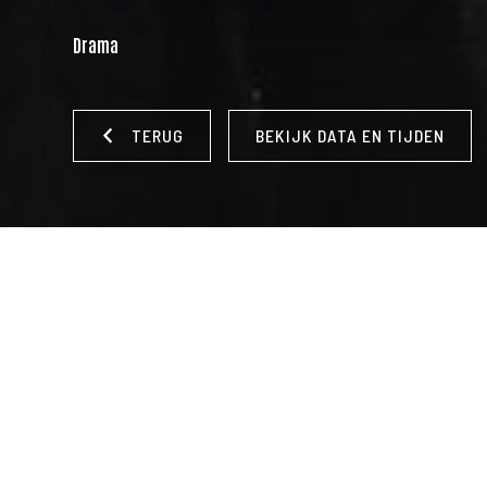
Drama
TERUG
BEKIJK DATA EN TIJDEN
REGISSEUR:
Shih-Ching Tsou
|
LAND:
Taiwan, Frankrijk
|
J
ONDERTITELING:
Nederlands
|
DUUR:
108 min.
|
CAST:
Janel 
Alleenstaande moeder Shu-Fen en haar twee dochters, tiene