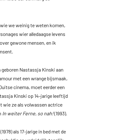
 wie we weinig te weten komen,
personages wier alledaagse levens
m over gewone mensen, en ik
ensent.
jn geboren Nastassja Kinski aan
 Glamour met een wrange bijsmaak,
 Duitse cinema, moet eerder een
assja Kinski op 14-jarige leeftijd
 wie ze als volwassen actrice
en
In weiter Ferne, so nah!
(1993).
i
(1978) als 17-jarige in bed met de