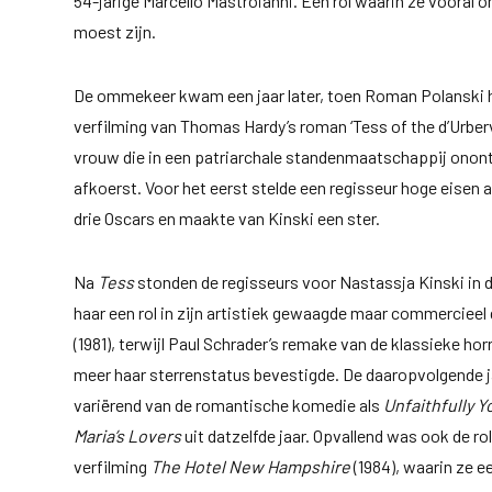
54-jarige Marcello Mastroianni. Een rol waarin ze vooral on
moest zijn.
De ommekeer kwam een jaar later, toen Roman Polanski h
verfilming van Thomas Hardy’s roman ‘Tess of the d’Urbervi
vrouw die in een patriarchale standenmaatschappij ono
afkoerst. Voor het eerst stelde een regisseur hoge eisen a
drie Oscars en maakte van Kinski een ster.
Na
Tess
stonden de regisseurs voor Nastassja Kinski in de
haar een rol in zijn artistiek gewaagde maar commerciee
(1981), terwijl Paul Schrader’s remake van de klassieke hor
meer haar sterrenstatus bevestigde. De daaropvolgende ja
variërend van de romantische komedie als
Unfaithfully Y
Maria’s Lovers
uit datzelfde jaar. Opvallend was ook de rol
verfilming
The Hotel New Hampshire
(1984), waarin ze ee