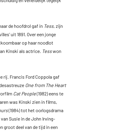
schuldig en verleidelijk tegelijk
aar de hoofdrol gaf in
Tess
, zijn
lles’ uit 1891. Over een jonge
ntkoombaar op haar noodlot
an Kinski als actrice.
Tess
won
 rij. Francis Ford Coppola gaf
l desastreuze
One from The Heart
rorfilm
Cat People
(1982) eens te
ren was Kinski zien in films,
ours
(1984) tot het oorlogsdrama
 van Susie in de John Irving-
n groot deel van de tijd in een