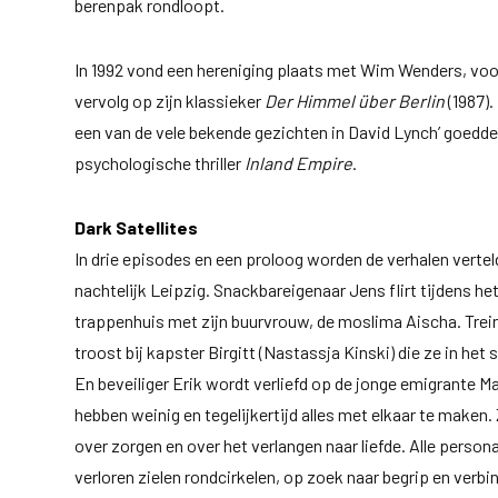
berenpak rondloopt.
In 1992 vond een hereniging plaats met Wim Wenders, vo
vervolg op zijn klassieker
Der Himmel über Berlin
(1987).
een van de vele bekende gezichten in David Lynch’ goedd
psychologische thriller
Inland Empire
.
Dark Satellites
In drie episodes en een proloog worden de verhalen vertel
nachtelijk Leipzig. Snackbareigenaar Jens flirt tijdens he
trappenhuis met zijn buurvrouw, de moslima Aischa. Tre
troost bij kapster Birgitt (Nastassja Kinski) die ze in het 
En beveiliger Erik wordt verliefd op de jonge emigrante Ma
hebben weinig en tegelijkertijd alles met elkaar te maken.
over zorgen en over het verlangen naar liefde. Alle perso
verloren zielen rondcirkelen, op zoek naar begrip en verbi