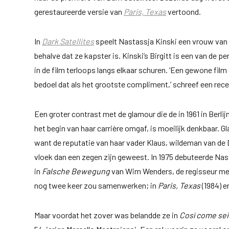
gerestaureerde versie van
Paris, Texas
vertoond.
In
Dark Satellites
speelt Nastassja Kinski een vrouw van
behalve dat ze kapster is. Kinski’s Birgitt is een van de 
in de film terloops langs elkaar schuren. ‘Een gewone fil
bedoel dat als het grootste compliment,’ schreef een rec
Een groter contrast met de glamour die de in 1961 in Berli
het begin van haar carrière omgaf, is moeilijk denkbaar.
want de reputatie van haar vader Klaus, wildeman van de
vloek dan een zegen zijn geweest. In 1975 debuteerde Nast
in
Falsche Bewegung
van Wim Wenders, de regisseur met
nog twee keer zou samenwerken; in
Paris, Texas
(1984) 
Maar voordat het zover was belandde ze in
Così come se