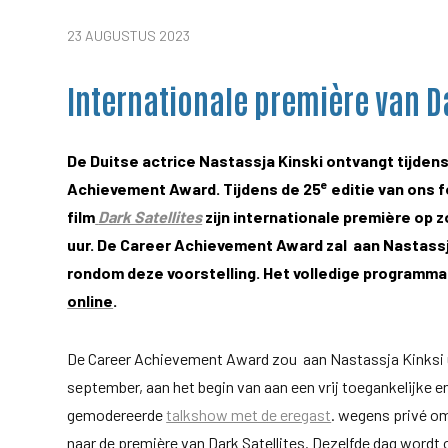
23 AUGUSTUS 2023
Internationale première van Da
De Duitse actrice Nastassja Kinski ontvangt tijden
e
Achievement Award. Tijdens de 25
editie van ons 
film
Dark Satellites
zijn internationale première op
uur. De Career Achievement Award zal aan Nastassj
rondom deze voorstelling. Het volledige programm
online
.
De Career Achievement Award zou aan Nastassja Kinksi u
september, aan het begin van aan een vrij toegankelijke en
gemodereerde
talkshow met de eregast
. wegens privé om
naar de première van Dark Satellites. Dezelfde dag wordt 