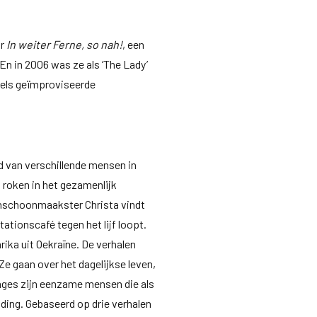
or
In weiter Ferne, so nah!
, een
 En in 2006 was ze als ‘The Lady’
eels geïmproviseerde
d van verschillende mensen in
t roken in het gezamenlijk
inschoonmaakster Christa vindt
stationscafé tegen het lijf loopt.
rika uit Oekraīne. De verhalen
 Ze gaan over het dagelijkse leven,
nages zijn eenzame mensen die als
nding. Gebaseerd op drie verhalen