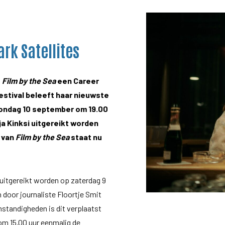
rk Satellites
s
Film by the Sea
een Career
festival beleeft haar nieuwste
 zondag 10 september om 19.00
a Kinksi uitgereikt worden
a van
Film by the Sea
staat nu
itgereikt worden op zaterdag 9
 door journaliste Floortje Smit
standigheden is dit verplaatst
om 15.00 uur eenmalig de