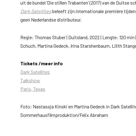
uit de bundel ‘Die stillen Trabanten’ (2017) van de Duitse s
Dark Satellites
beleeft zijn internationale première tijde
geen Nederlandse distributeur.
Regie: Thomas Stuber | Duitsland, 2022 | Lengte:
120 min 
Schuch, Martina Gedeck, Irina Starshenbaum, Lilith Stang
Tickets /meer info
Dark Satellites
Talkshow
Paris, Texas
Foto: Nastassja Kinski en Martina Gedeck in Dark Satellit
Sommerhausfilmproduktion/Felix Abraham