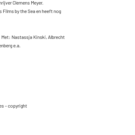
chrijver Clemens Meyer.
ns Films by the Sea en heeft nog
| Met: Nastassja Kinski, Albrecht
enberg e.a.
es – copyright