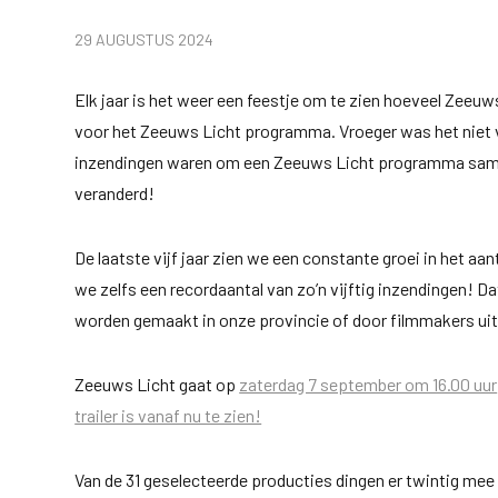
29 AUGUSTUS 2024
Elk jaar is het weer een feestje om te zien hoeveel Zeeu
voor het Zeeuws Licht programma. Vroeger was het niet 
inzendingen waren om een Zeeuws Licht programma samen 
veranderd!
De laatste vijf jaar zien we een constante groei in het aa
we zelfs een recordaantal van zo’n vijftig inzendingen! Da
worden gemaakt in onze provincie of door filmmakers ui
Zeeuws Licht gaat op
zaterdag 7 september om 16.00 uur
trailer is vanaf nu te zien!
Van de 31 geselecteerde producties dingen er twintig me