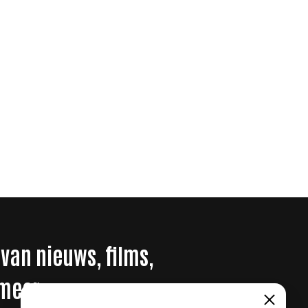
 van nieuws, films,
 meer