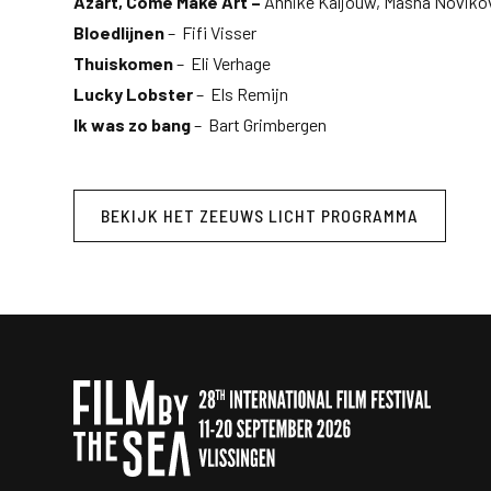
Azart, Come Make Art –
Annike Kaljouw, Masha Noviko
Bloedlijnen
– Fifi Visser
Thuiskomen
– Eli Verhage
Lucky Lobster
– Els Remijn
Ik was zo bang
– Bart Grimbergen
BEKIJK HET ZEEUWS LICHT PROGRAMMA